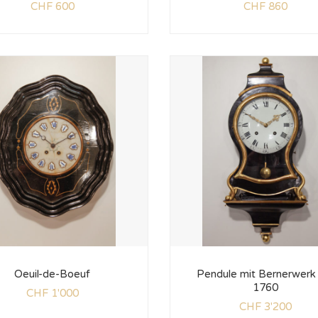
CHF
600
CHF
860
Oeuil-de-Boeuf
Pendule mit Bernerwerk
1760
CHF
1'000
CHF
3'200