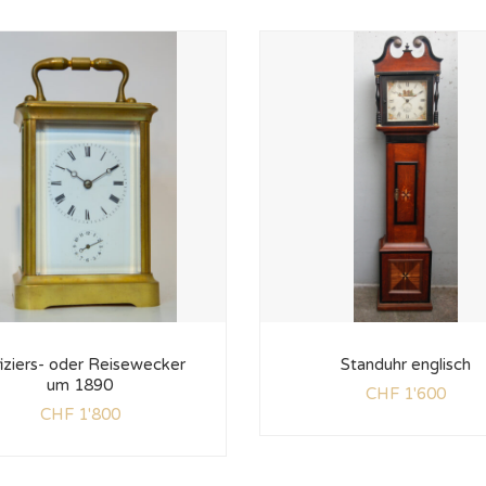
iziers- oder Reisewecker
Standuhr englisch
um 1890
CHF
1'600
CHF
1'800