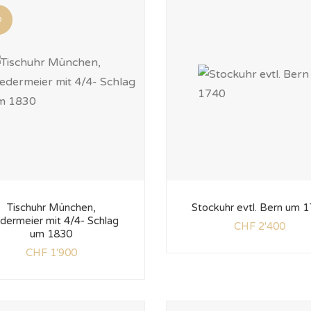
D
Tischuhr München,
Stockuhr evtl. Bern um 
dermeier mit 4/4- Schlag
CHF
2'400
um 1830
CHF
1'900