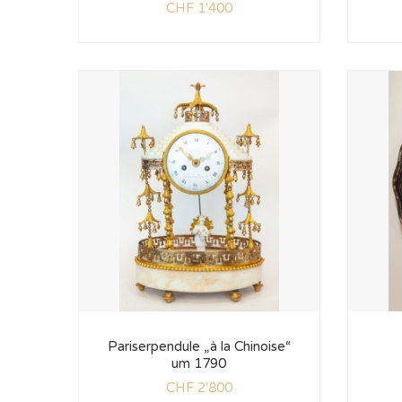
CHF
1'400
Pariserpendule „à la Chinoise“
um 1790
CHF
2'800