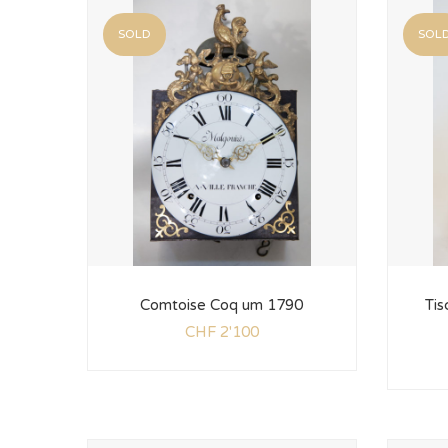
SOLD
SOL
Comtoise Coq um 1790
Tis
CHF
2'100