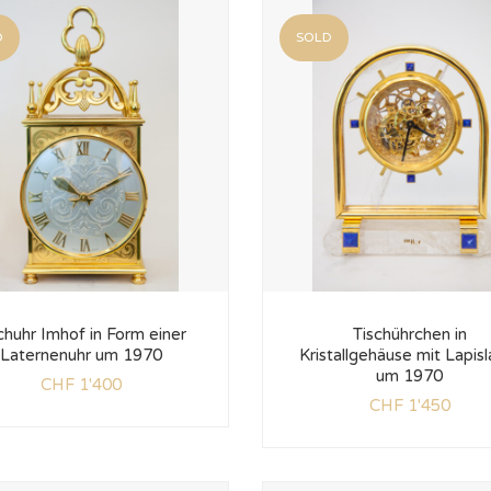
D
SOLD
chuhr Imhof in Form einer
Tischührchen in
Laternenuhr um 1970
Kristallgehäuse mit Lapisl
um 1970
CHF
1'400
CHF
1'450