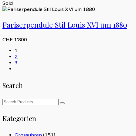
Sold
Pariserpendule Stil Louis XVI um 1880
CHF
1'800
1
2
3
Search
Kategorien
Grossuhren
(151)