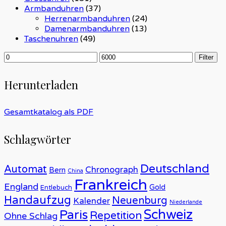
Armbanduhren
(37)
Herrenarmbanduhren
(24)
Damenarmbanduhren
(13)
Taschenuhren
(49)
Min.
Max.
Filter
Preis
Preis
Herunterladen
Gesamtkatalog als PDF
Schlagwörter
Deutschland
Automat
Chronograph
Bern
China
Frankreich
England
Gold
Entlebuch
Handaufzug
Neuenburg
Kalender
Niederlande
Schweiz
Paris
Repetition
Ohne Schlag