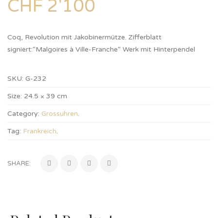
CHF
2'100
Coq, Revolution mit Jakobinermütze. Zifferblatt
signiert:“Malgoires à Ville-Franche“ Werk mit Hinterpendel
SKU:
G-232
Size:
24.5 × 39 cm
Category:
Grossuhren
.
Tag:
Frankreich
.
SHARE: