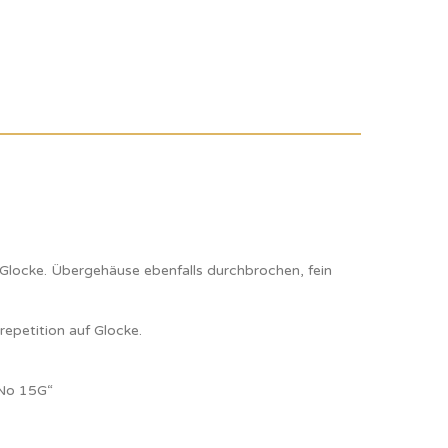
Glocke. Übergehäuse ebenfalls durchbrochen, fein
epetition auf Glocke.
 No 15G“