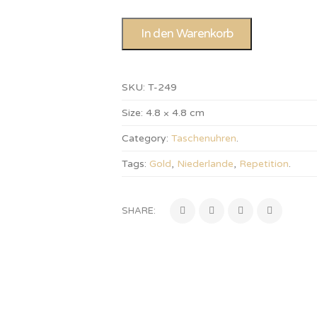
In den Warenkorb
SKU:
T-249
Size:
4.8 × 4.8 cm
Category:
Taschenuhren
.
Tags:
Gold
,
Niederlande
,
Repetition
.
SHARE: