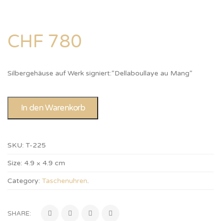
CHF
780
Silbergehäuse auf Werk signiert:“Dellaboullaye au Mang“
In den Warenkorb
SKU:
T-225
Size:
4.9 × 4.9 cm
Category:
Taschenuhren
.
SHARE: